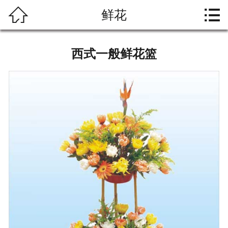




鲜花
首页
关于大爱
西式一般鲜花篮
礼仪文化
殡葬习俗
产品中心
资料下载
联系我们