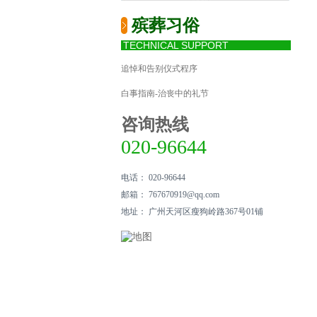
殡葬习俗
TECHNICAL SUPPORT
追悼和告别仪式程序
白事指南-治丧中的礼节
咨询热线
020-96644
电话： 020-96644
邮箱： 767670919@qq.com
地址： 广州天河区瘦狗岭路367号01铺