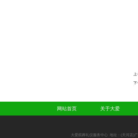
上
下
网站首页
关于大爱
大爱殡葬礼仪服务中心 地址：(天河店)广