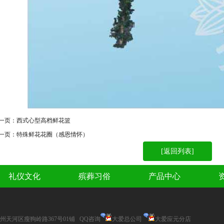
一页：
西式心型高档鲜花篮
一页：
特殊鲜花花圈（感恩情怀）
[返回列表]
礼仪文化
殡葬习俗
产品中心
州天河区瘦狗岭路367号01铺 QQ咨询
大爱总公司
大爱应元分店