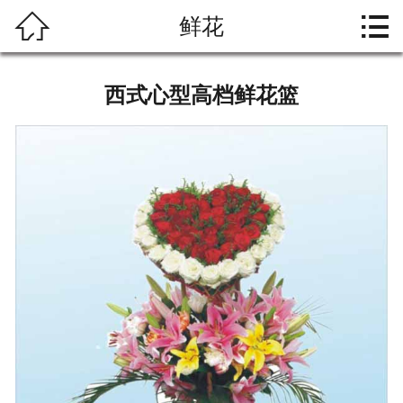




鲜花
首页
关于大爱
西式心型高档鲜花篮
礼仪文化
殡葬习俗
产品中心
资料下载
联系我们