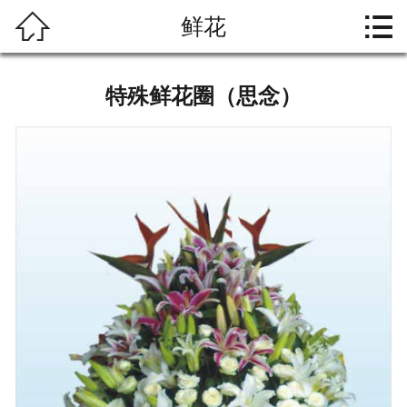




鲜花
首页
关于大爱
特殊鲜花圈（思念）
礼仪文化
殡葬习俗
产品中心
资料下载
联系我们