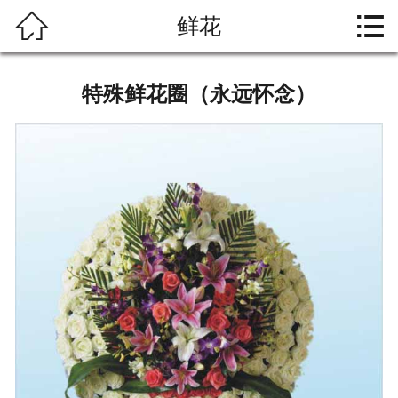




鲜花
首页
关于大爱
特殊鲜花圈（永远怀念）
礼仪文化
殡葬习俗
产品中心
资料下载
联系我们